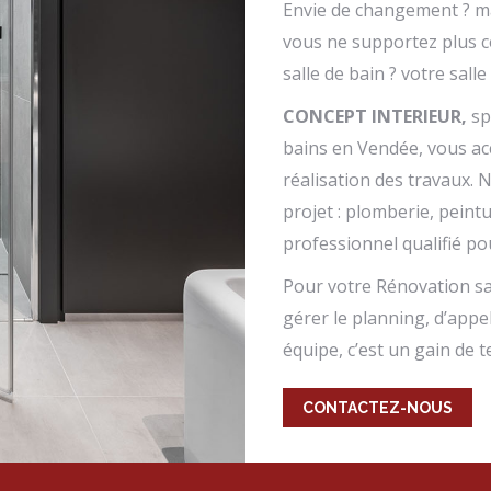
Envie de changement ? mar
vous ne supportez plus c
salle de bain ? votre sal
CONCEPT INTERIEUR,
sp
bains en Vendée, vous acc
réalisation des travaux. 
projet : plomberie, peintu
professionnel qualifié p
Pour votre Rénovation sa
gérer le planning, d’appe
équipe, c’est un gain de 
CONTACTEZ-NOUS