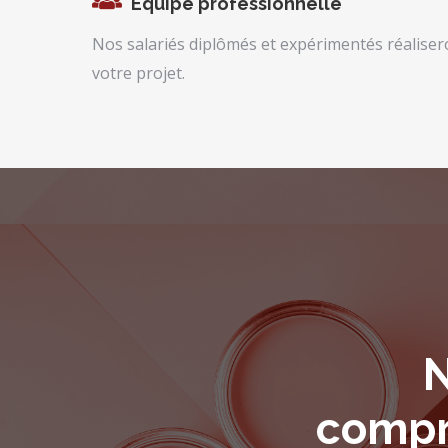
Equipe professionnelle
Nos salariés diplômés et expérimentés réaliser
votre projet.
N
compre