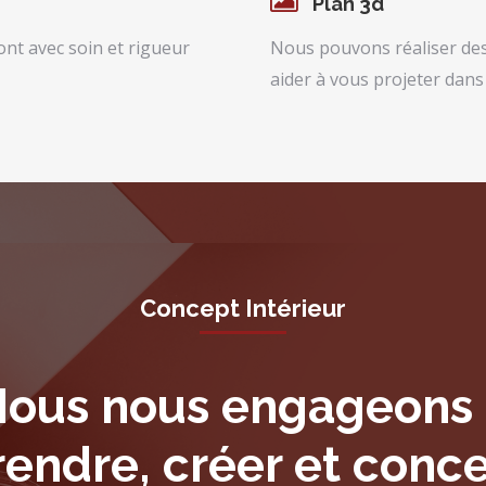
Plan 3d
ont avec soin et rigueur
Nous pouvons réaliser des 
aider à vous projeter dans
Concept Intérieur
ous nous engageons
ndre, créer et conce