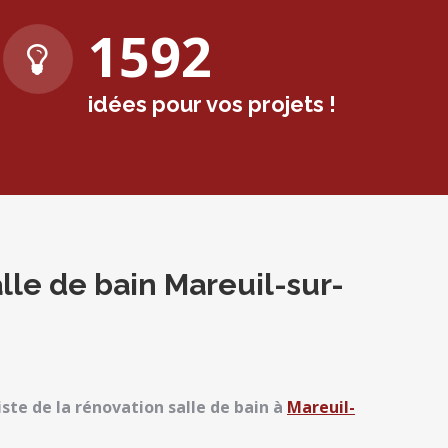
1600
idées pour vos projets !
lle de bain Mareuil-sur-
iste de la rénovation salle de bain à
Mareuil-