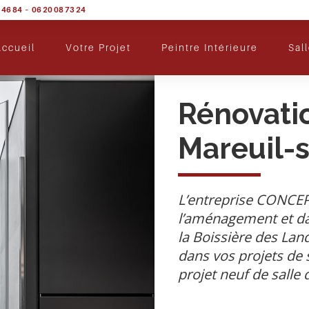
 46 84 – 06 20 08 73 24
ccueil
Votre Projet
Peintre Intérieure
Sal
Rénovatio
Mareuil-s
L’entreprise CONCEP
l’aménagement et dan
la Boissière des L
dans vos projets de s
projet neuf de salle 