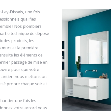
-Lay-Dissais, une fois
essionnels qualifiés
nsemble ! Nos plombiers
partie technique de dépose
x des produits, les
s murs et la première
 ensuite les éléments de
dernier passage de mise en
 œuvre pour que votre
 chantier, nous mettons un
issé propre chaque soir et
chantier une fois les
s donnez votre accord nous