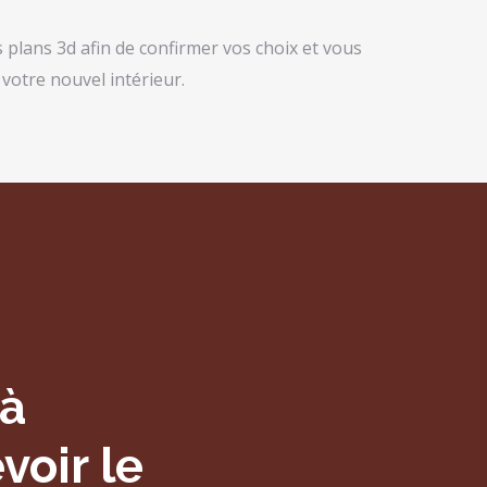
plans 3d afin de confirmer vos choix et vous
 votre nouvel intérieur.
 à
voir le