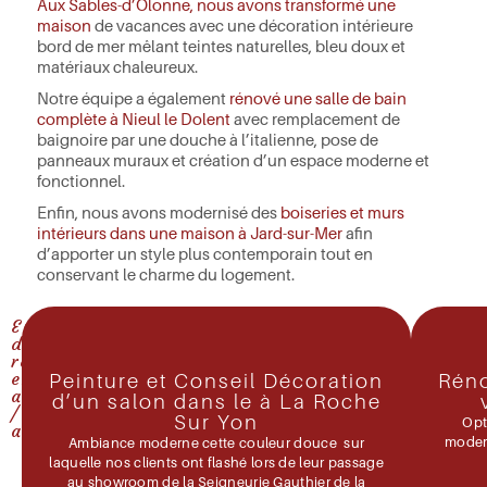
Aux Sables-d’Olonne, nous avons transformé une
maison
de vacances avec une décoration intérieure
bord de mer mêlant teintes naturelles, bleu doux et
matériaux chaleureux.
Notre équipe a également
rénové une salle de bain
complète à Nieul le Dolent
avec remplacement de
baignoire par une douche à l’italienne, pose de
panneaux muraux et création d’un espace moderne et
fonctionnel.
Enfin, nous avons modernisé des
boiseries et murs
intérieurs dans une maison à Jard-sur-Mer
afin
d’apporter un style plus contemporain tout en
conservant le charme du logement.
Exemple
de
réalisations
en
Peinture et Conseil Décoration
Réno
avant
d’un salon dans le à La Roche
/
Sur Yon
Opt
après
modern
Ambiance moderne cette couleur douce sur
laquelle nos clients ont flashé lors de leur passage
au showroom de la Seigneurie Gauthier de la