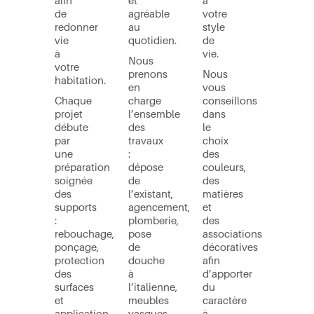
de
agréable
votre
redonner
au
style
vie
quotidien.
de
à
vie.
Nous
votre
prenons
Nous
habitation.
en
vous
Chaque
charge
conseillons
projet
l’ensemble
dans
débute
des
le
par
travaux
choix
une
:
des
préparation
dépose
couleurs,
soignée
de
des
des
l’existant,
matières
supports
agencement,
et
:
plomberie,
des
rebouchage,
pose
associations
ponçage,
de
décoratives
protection
douche
afin
des
à
d’apporter
surfaces
l’italienne,
du
et
meubles
caractère
application
vasques,
à