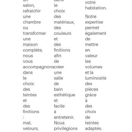
votre
salon,
le
habitation.
rafraîchir
choix
une
des
Notre
chambre
matériaux,
expertise
ou
des
permet
transformer
couleurs
également
une
et
de
maison
des
mettre
complète,
finitions
en
nous
afin
valeur
vous
de
les
accompagnons
créer
volumes
dans
une
et la
le
salle
luminosité
choix
de
des
des
bain
pièces
teintes
esthétique
grâce
et
et
à
des
facile
des
finitions
à
choix
:
entretenir.
de
mat,
Nous
teintes
velours,
privilégions
adaptés.