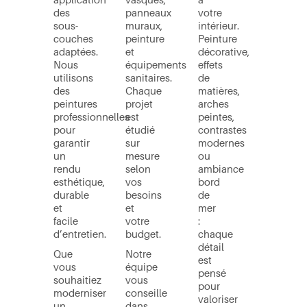
des
panneaux
votre
sous-
muraux,
intérieur.
couches
peinture
Peinture
adaptées.
et
décorative,
Nous
équipements
effets
utilisons
sanitaires.
de
des
Chaque
matières,
peintures
projet
arches
professionnelles
est
peintes,
pour
étudié
contrastes
garantir
sur
modernes
un
mesure
ou
rendu
selon
ambiance
esthétique,
vos
bord
durable
besoins
de
et
et
mer
facile
votre
:
d’entretien.
budget.
chaque
détail
Que
Notre
est
vous
équipe
pensé
souhaitiez
vous
pour
moderniser
conseille
valoriser
un
dans