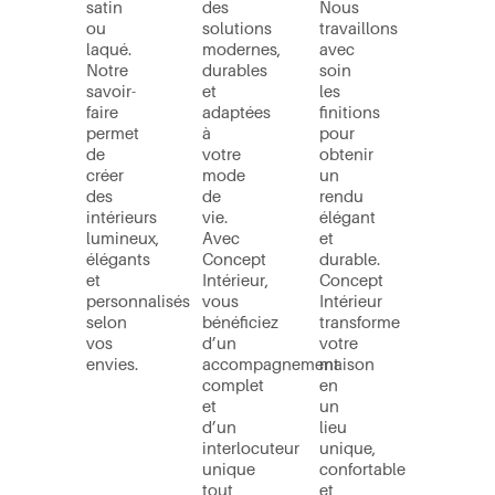
satin
des
Nous
ou
solutions
travaillons
laqué.
modernes,
avec
Notre
durables
soin
savoir-
et
les
faire
adaptées
finitions
permet
à
pour
de
votre
obtenir
créer
mode
un
des
de
rendu
intérieurs
vie.
élégant
lumineux,
Avec
et
élégants
Concept
durable.
et
Intérieur,
Concept
personnalisés
vous
Intérieur
selon
bénéficiez
transforme
vos
d’un
votre
envies.
accompagnement
maison
complet
en
et
un
d’un
lieu
interlocuteur
unique,
unique
confortable
tout
et