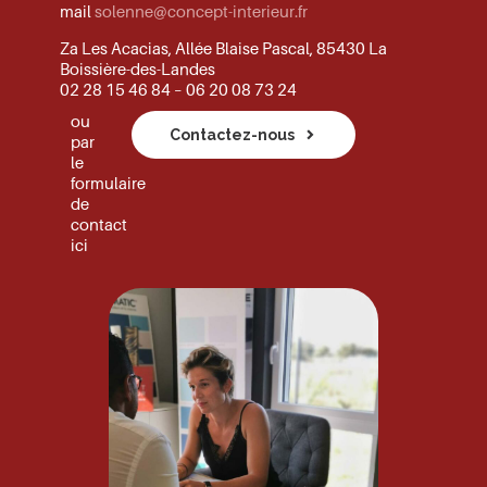
mail
solenne@concept-interieur.fr
Za Les Acacias, Allée Blaise Pascal, 85430 La
Boissière-des-Landes
02 28 15 46 84 – 06 20 08 73 24
ou
Contactez-nous
par
le
formulaire
de
contact
ici