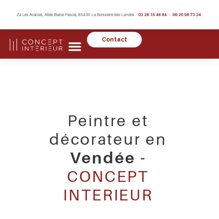
Za Les Acacias, Allée Blaise Pascal, 85430 La Boissière-des-Landes –
02 28 15 46 84 – 06 20 08 73 24
Contact
Peintre et
décorateur en
Vendée -
CONCEPT
INTERIEUR