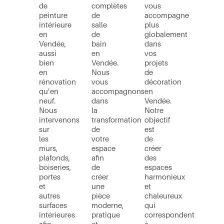
de
complètes
vous
peinture
de
accompagne
intérieure
salle
plus
en
de
globalement
Vendée,
bain
dans
aussi
en
vos
bien
Vendée.
projets
en
Nous
de
rénovation
vous
décoration
qu’en
accompagnons
en
neuf.
dans
Vendée.
Nous
la
Notre
intervenons
transformation
objectif
sur
de
est
les
votre
de
murs,
espace
créer
plafonds,
afin
des
boiseries,
de
espaces
portes
créer
harmonieux
et
une
et
autres
pièce
chaleureux
surfaces
moderne,
qui
intérieures
pratique
correspondent
afin
et
à