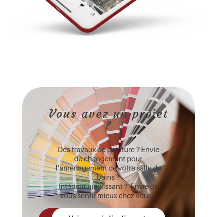
Vous avez un projet
?
Des travaux de peinture ? Envie
de changement pour
l’aménagement de votre salle de
bains ?
Intérieur vieillissant ? Envie de
vous sentir mieux chez vous ?