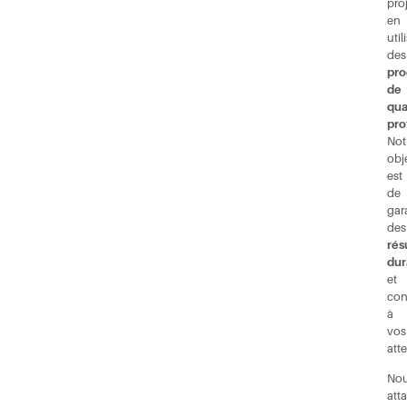
proj
en
util
des
pro
de
qua
pro
Not
obje
est
de
gar
des
rés
dur
et
con
à
vos
atte
No
att