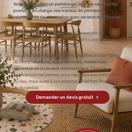
Vous recherchez un peintre en Vendée capable de
prendre en charge vos travaux de peinture
intérieure et de décoration avec sérieux et efficacité
?
Concept Intérieur intervient sur l’ensemble du
département pour accompagner particuliers et
professionnels dans leurs projets.
Nous réalisons des prestations adaptées à tous types
de biens :
maisons, appartements, résidences
secondaires ou locaux commerciaux
. Chaque
intervention est pensée pour répondre aux contraintes
du lieu, mais aussi à vos attentes en termes de rendu et
de durabilité.
Demander un devis gratuit