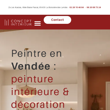
Za Les Acacias, Allée Blaise Pascal, 85430 La Boissière-des-Landes –
02 28 15 46 84 – 06 20 08 73 24
Contact
Peintre en
Vendée
:
peinture
intérieure &
décoration