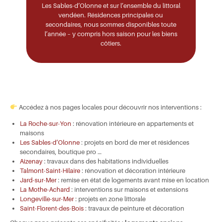
Les Sables-d’Olonne
et sur l’ensemble du littoral
vendéen. Résidences principales ou
secondaires, nous sommes disponibles toute
l’année – y compris hors saison pour les biens
côtiers.
Accédez à nos pages locales pour découvrir nos interventions :
La Roche-sur-Yon
: rénovation intérieure en appartements et
maisons
Les Sables-d’Olonne
: projets en bord de mer et résidences
secondaires, boutique pro …
Aizenay
: travaux dans des habitations individuelles
Talmont-Saint-Hilaire
: rénovation et décoration intérieure
Jard-sur-Mer
: remise en état de logements avant mise en location
La Mothe-Achard
: interventions sur maisons et extensions
Longeville-sur-Mer
: projets en zone littorale
Saint-Florent-des-Bois
: travaux de peinture et décoration