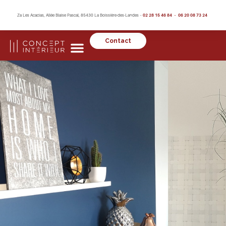
Za Les Acacias, Allée Blaise Pascal, 85430 La Boissière-des-Landes –
02 28 15 46 84 – 06 20 08 73 24
Contact