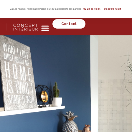
Za Les Acacias, Allée Blaise Pascal, 85430 La Boissière-des-Landes –
02 28 15 46 84 – 06 20 08 73 24
Contact