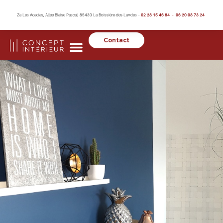
Za Les Acacias, Allée Blaise Pascal, 85430 La Boissière-des-Landes –
02 28 15 46 84 – 06 20 08 73 24
Contact