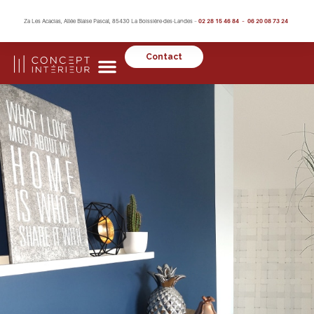
Za Les Acacias, Allée Blaise Pascal, 85430 La Boissière-des-Landes –
02 28 15 46 84 – 06 20 08 73 24
Contact