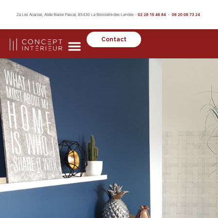
Za Les Acacias, Allée Blaise Pascal, 85430 La Boissière-des-Landes –
02 28 15 46 84 – 06 20 08 73 24
Contact