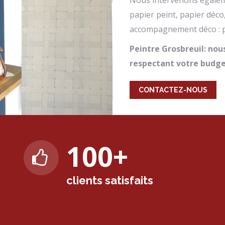
Nous intervenons égaleme
papier peint, papier déco
accompagnement déco : p
Peintre Grosbreuil: no
respectant votre budge
CONTACTEZ-NOUS
100
+
clients satisfaits