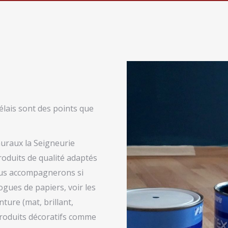
délais sont des points que
uraux la Seigneurie
oduits de qualité adaptés
vous accompagnerons si
ogues de papiers, voir les
nture (mat, brillant,
roduits décoratifs comme