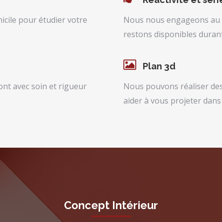
cile pour étudier votre
Nous nous engageons au su
restons disponibles durant 
Plan 3d
ont avec soin et rigueur
Nous pouvons réaliser des 
aider à vous projeter dans
Concept Intérieur