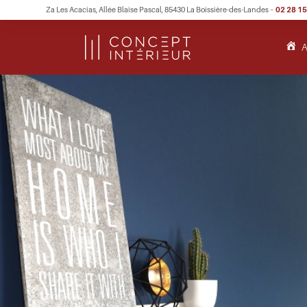
Za Les Acacias, Allée Blaise Pascal, 85430 La Boissière-des-Landes –
02 28 15
A