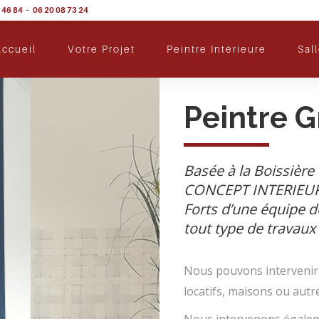
 46 84 – 06 20 08 73 24
ccueil
Votre Projet
Peintre Intérieure
Sal
Peintre G
Basée à la Boissière
CONCEPT INTERIEUR es
Forts d’une équipe d
tout type de travaux 
Nous pouvons intervenir 
locatifs, maisons ou autr