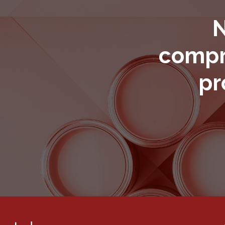
N
compre
pr