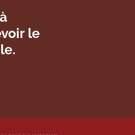
 à
voir le
le.