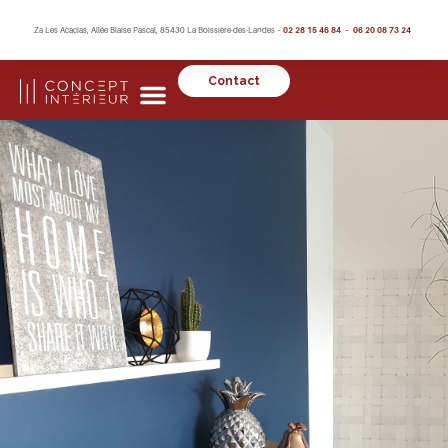
Za Les Acacias, Allée Blaise Pascal, 85430 La Boissière-des-Landes –
02 28 15 46 84 – 06 20 08 73 24
Contact