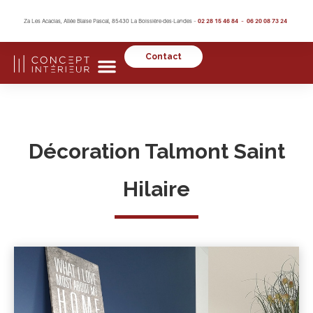
Za Les Acacias, Allée Blaise Pascal, 85430 La Boissière-des-Landes –
02 28 15 46 84 – 06 20 08 73 24
Contact
Décoration Talmont Saint
Hilaire